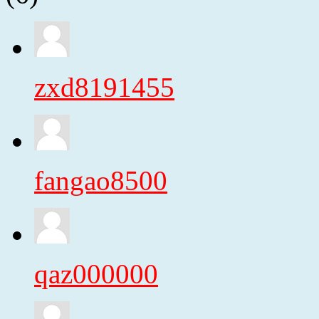
zxd8191455
fangao8500
qaz000000