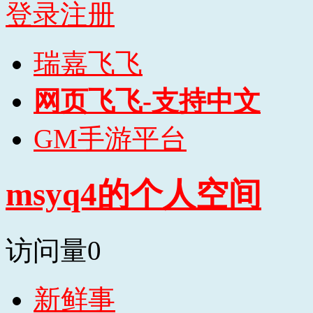
登录
注册
瑞嘉飞飞
网页飞飞-支持中文
GM手游平台
msyq4的个人空间
访问量
0
新鲜事