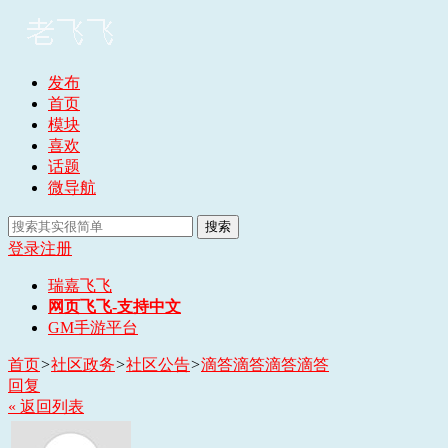
发布
首页
模块
喜欢
话题
微导航
搜索
登录
注册
瑞嘉飞飞
网页飞飞-支持中文
GM手游平台
首页
>
社区政务
>
社区公告
>
滴答滴答滴答滴答
回复
« 返回列表