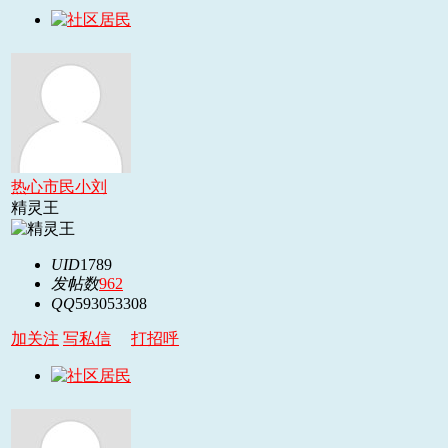
热心市民小刘
精灵王
UID
1789
发帖数
962
QQ
593053308
加关注
写私信
打招呼