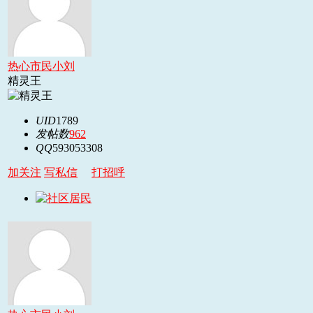
热心市民小刘
精灵王
UID
1789
发帖数
962
QQ
593053308
加关注
写私信
打招呼