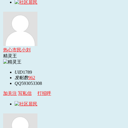
热心市民小刘
精灵王
UID
1789
发帖数
962
QQ
593053308
加关注
写私信
打招呼