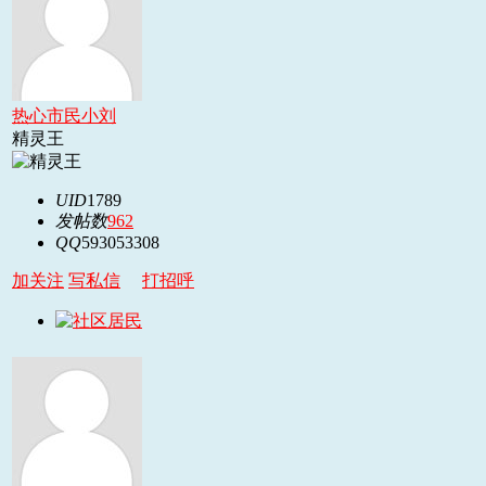
热心市民小刘
精灵王
UID
1789
发帖数
962
QQ
593053308
加关注
写私信
打招呼