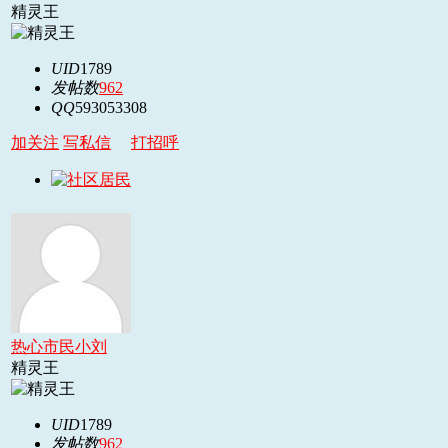
精灵王
UID
1789
发帖数
962
QQ
593053308
加关注
写私信
打招呼
热心市民小刘
精灵王
UID
1789
发帖数
962